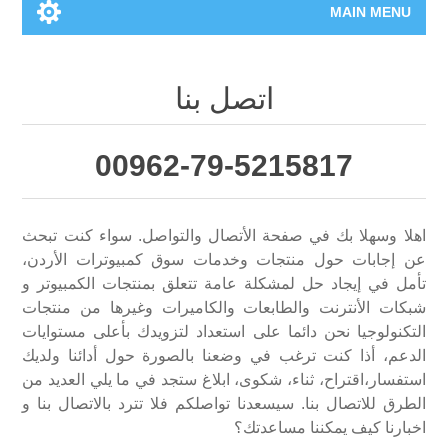
MAIN MENU
الرئيسية
اتصل بنا
المنتجات الجديدة
00962-79-5215817
العلامات التجارية
00962-79-5215817
اهلا وسهلا بك في صفحة الأتصال والتواصل. سواء كنت تبحث
عن إجابات حول منتجات وخدمات سوق كمبيوترات الأردن،
تأمل في إيجاد حل لمشكلة عامة تتعلق بمنتجات الكمبيوتر و
تسوق وفق الماركة
شبكات الأنترنت والطابعات والكاميرات وغيرها من منتجات
التكنولوجيا نحن دائما على استعداد لتزويدك بأعلى مستوايات
المدونة
الدعم، أذا كنت ترغب في وضعنا بالصورة حول أدائنا ولديك
استفسار،اقتراح، ثناء، شكوى، ابلاغ ستجد في ما يلي العديد من
الطرق للاتصال بنا. سيسعدنا تواصلكم فلا تترد بالاتصال بنا و
اخبارنا كيف يمكننا مساعدتك؟