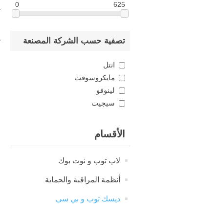
0
625
ت
ش
تصفية حسب الشركة المصنعة
و
ا
انتل
مايكروسوفت
لينوفو
سيجيت
الأقسام
لاب توب و نوت بوك
أنظمة المراقبة والحماية
ديسك توب و بي سي