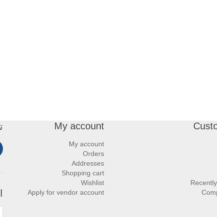
My account
Cust
ت
My account
Orders
Addresses
Shopping cart
Wishlist
Recently
ا
Apply for vendor account
Comp