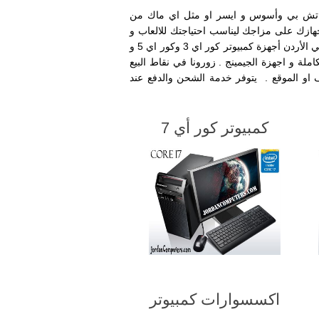
و واتش بي وأسوس و ايسر او مثل اي ماك من
ازك على مزاجك ليناسب احتياجتك للالعاب و
اجهزة التصميم و الانتاج او استخدام المكتب المتنوعة . تسوق بافضل الاسعار في الأردن أجهزة كمبيوتر كور اي 3 وكور اي 5 و
تر المتكاملة و اجهزة الجيمينج . زورونا في نقاط البيع
او الموقع . يتوفر خدمة الشحن والدفع عند
كمبيوتر كور أي 7
اكسسوارات كمبيوتر