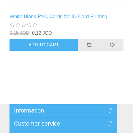
White Blank PVC Cards for ID Card Printing
0.15 JOD
0.12 JOD
ADD TO CART
Information
Sitemap
Customer service
Delivery
Privacy notice
Search