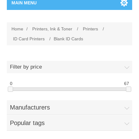
MAIN MENU
Home Page
Home
/
Printers, Ink & Toner
/
Printers
/
New Product
ID Card Printers
/
Blank ID Cards
Manufacturer
Filter by price
00962-79-5215817
0
67
Shop By Brand
Blogs
Manufacturers
Popular tags