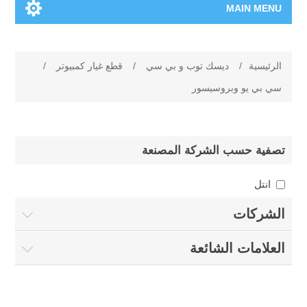
MAIN MENU
الرئيسية
الرئيسية
/
ديسك توب و بي سي
/
قطع غيار كمبيوتر
/
المنتجات الجديدة
سي بي يو وبروسيسور
العلامات التجارية
تصفية حسب الشركة المصنعة
00962-79-5215817
انتل
تسوق وفق الماركة
الشركات
المدونة
العلامات الشائعة