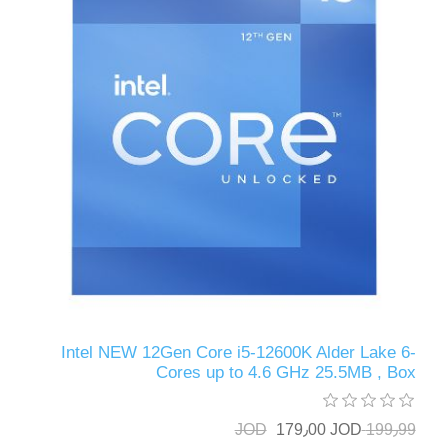
Intel NEW 12Gen Core i5-12600K Alder Lake 6-
Cores up to 4.6 GHz 25.5MB , Box
179٫00 JOD
199٫99 JOD