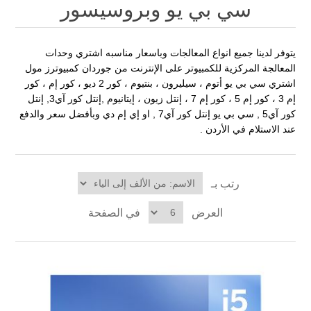
سي بي يو وبروسيسور
يتوفر لدينا جميع انواع المعالجات وباسعار مناسبه اشتري وحدات
المعالجة المركزية للكمبيوتر على الإنترنت من جوردان كمبيوترز مول
اشتري سي بي يو أتوم ، سيليرون ، بنتيوم ، كور 2 ديو ، كور إم ، كور
إم 3 ، كور إم 5 ، كور إم 7 ، إنتل زيون ، إيتانيوم ,إنتل كور آي3, إنتل
كور آي5 , سي بي يو إنتل كور آي7 , او إي إم دي وبأفضل سعر والدفع
عند الاستلام في الأردن .
رتب بـ
العرض
في الصفحة