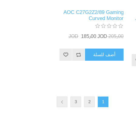
AOC C27G2Z2/89 Gaming
Curved Monitor
185٫00 JOD
205٫00 JOD
أضف للسلة
3
2
1