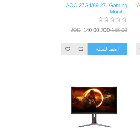
AOC 27G4/89 27" Gaming
A
Monitor
140٫00 JOD
155٫00 JOD
أضف للسلة