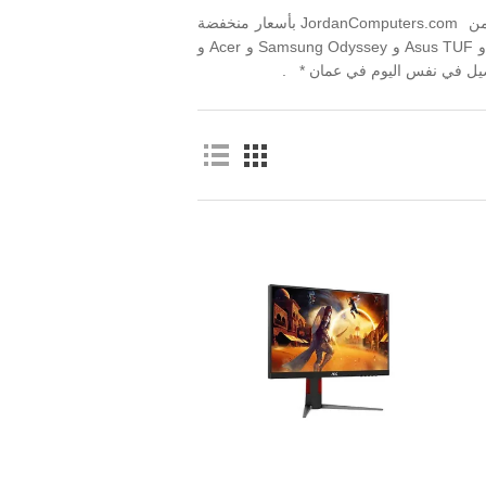
اكبر تشكيلة من شاشات الألعاب في موقع واحد ، احصل على شاشة الألعاب من JordanComputers.com بأسعار منخفضة
وكفالة الوكيل الرائعة. اختر من بين أفضل شاشة للألعاب مثل: LG UltraGear و Asus TUF و Samsung Odyssey و Acer و