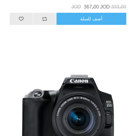
367٫00 JOD
333٫00 JOD
أضف للسلة