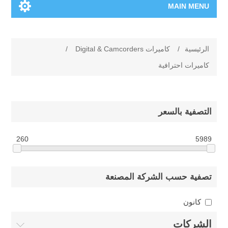
MAIN MENU
الرئيسية
الرئيسية
/
كاميرات Digital & Camcorders
/
المنتجات الجديدة
كاميرات احترافية
العلامات التجارية
التصفية بالسعر
00962-79-5215817
260
5989
تسوق وفق الماركة
المدونة
تصفية حسب الشركة المصنعة
كانون
الشركات