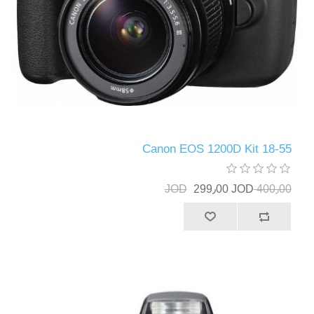
Canon EOS 1200D Kit 18-55
299٫00 JOD
400٫00 JOD