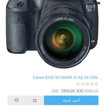
Canon EOS 5D MARK III Kit 24-105L
2950٫00 JOD
4000٫00 JOD
أضف للسلة