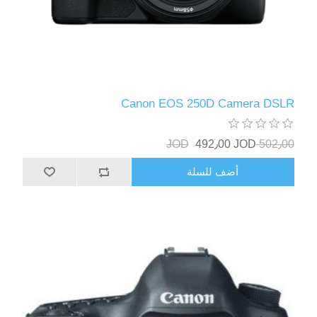
Canon EOS 250D Camera DSLR
492٫00 JOD
502٫00 JOD
أضف للسلة