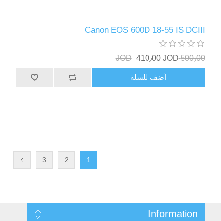
Canon EOS 600D 18-55 IS DCIII
410٫00 JOD
500٫00 JOD
أضف للسلة
3
2
1
Information